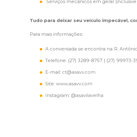
Serviços mecânicos em geral (inclusive
Tudo para deixar seu veículo impecável, co
Para mais informações:
A conveniada se encontra na R. Antônio 
Telefone: (27) 3289-8757 | (27) 99973-
E-mail:
ct@asavv.com
Site:
www.asavv.com
Instagram:
@asavilavelha